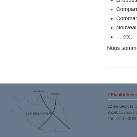
Groupes 
Compara
Command
Nouveau
… etc.
Nous sommes
L’Etabli Inform
22 rue Georges 
85140 Les Essart
Tél. : 02 51 40 68