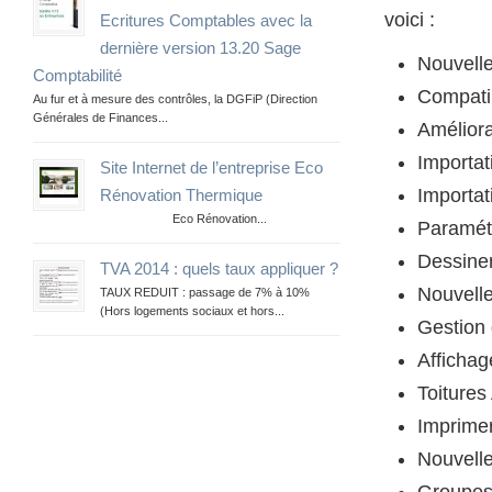
voici :
Ecritures Comptables avec la
dernière version 13.20 Sage
Nouvell
Comptabilité
Compati
Au fur et à mesure des contrôles, la DGFiP (Direction
Générales de Finances...
Améliora
Importat
Site Internet de l’entreprise Eco
Importat
Rénovation Thermique
Eco Rénovation...
Paramétr
Dessine
TVA 2014 : quels taux appliquer ?
Nouvell
TAUX REDUIT : passage de 7% à 10%
(Hors logements sociaux et hors...
Gestion 
Afficha
Toiture
Imprimer
Nouvell