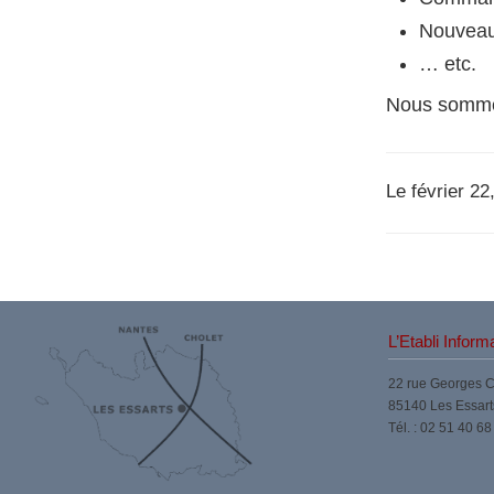
Nouveau
… etc.
Nous sommes
Le février 2
L’Etabli Inform
22 rue Georges 
85140 Les Essart
Tél. : 02 51 40 68