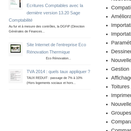
Ecritures Comptables avec la
Compati
dernière version 13.20 Sage
Améliora
Comptabilité
Importat
Au fur et à mesure des contrôles, la DGFiP (Direction
Générales de Finances...
Importat
Paramétr
Site Internet de l’entreprise Eco
Dessine
Rénovation Thermique
Eco Rénovation...
Nouvell
Gestion 
TVA 2014 : quels taux appliquer ?
Afficha
TAUX REDUIT : passage de 7% à 10%
(Hors logements sociaux et hors...
Toiture
Imprimer
Nouvell
Groupes 
Compara
Command