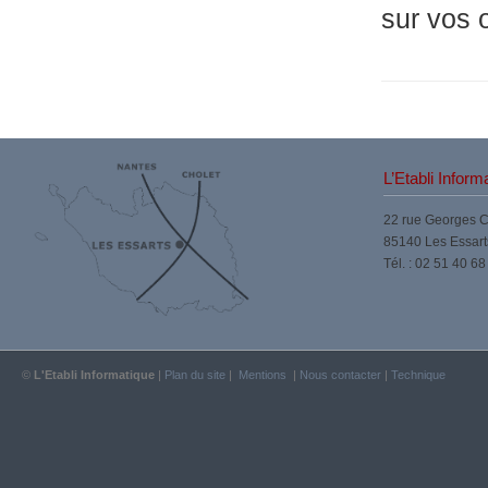
sur vos o
L’Etabli Inform
22 rue Georges 
85140 Les Essart
Tél. : 02 51 40 68
©
L'Etabli Informatique
|
Plan du site
|
Mentions
|
Nous contacter
|
Technique