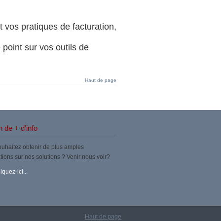
t vos pratiques de facturation,
point sur vos outils de
Haut de page
 de + d’info
uhaitez obtenir de plus amples
tions sur nos solutions ? Venir nous voir?
iquez-ici...
Haut de page