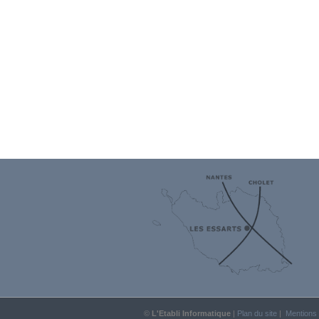
©
L'Etabli Informatique
|
Plan du site
|
Mentions