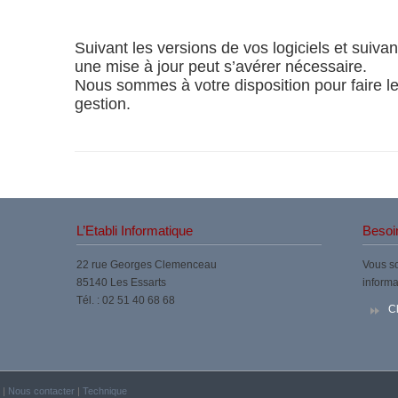
Suivant les versions de vos logiciels et suivan
une mise à jour peut s’avérer nécessaire.
Nous sommes à votre disposition pour faire le 
gestion.
L’Etabli Informatique
Besoin
22 rue Georges Clemenceau
Vous so
85140 Les Essarts
informa
Tél. : 02 51 40 68 68
Cl
|
Nous contacter
|
Technique