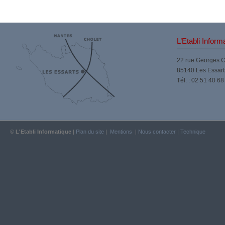
L’Etabli Inform
22 rue Georges 
85140 Les Essart
Tél. : 02 51 40 68
©
L'Etabli Informatique
|
Plan du site
|
Mentions
|
Nous contacter
|
Technique