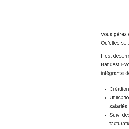
Vous gérez 
Qu’elles so
Il est désor
Batigest Evo
intégrante d
Création
Utilisat
salariés,
Suivi de
facturati