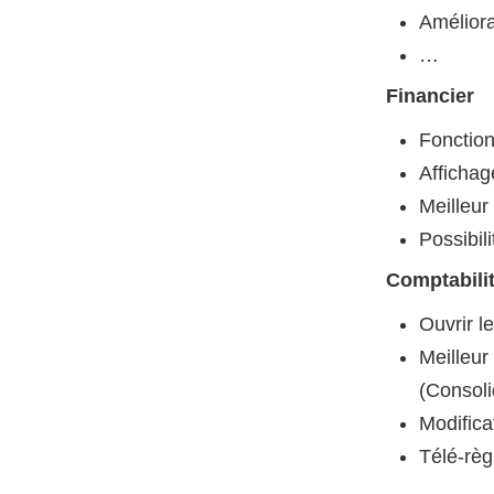
Améliora
…
Financier
Fonction
Affichag
Meilleur
Possibil
Comptabili
Ouvrir l
Meilleur
(Consoli
Modific
Télé-règ