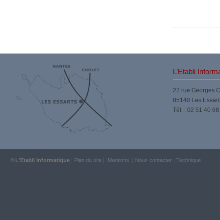
L’Etabli Inform
22 rue Georges 
85140 Les Essart
Tél. : 02 51 40 68
©
L'Etabli Informatique
|
Plan du site
|
Mentions
|
Nous contacter
|
Technique